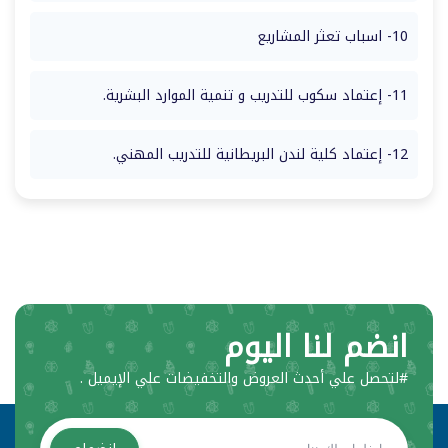
10- اسباب تعثر المشاريع
11- إعتماد سكوب للتدريب و تنمية الموارد البشرية.
12- إعتماد كلية لندن البريطانية للتدريب المهني.
انضم لنا اليوم
#لتحصل علي أحدث العروض والتخفيضات علي الإيميل .