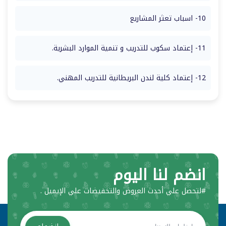
10- اسباب تعثر المشاريع
11- إعتماد سكوب للتدريب و تنمية الموارد البشرية.
12- إعتماد كلية لندن البريطانية للتدريب المهني.
انضم لنا اليوم
#لتحصل علي أحدث العروض والتخفيضات علي الإيميل .